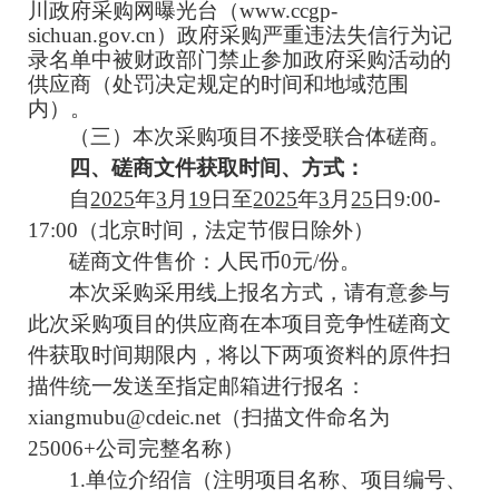
川政府采购网曝光台（
www.ccgp-
sichuan.gov.cn
）政府采购严重违法失信行为记
录名单中被财政部门禁止参加政府采购活动的
供应商（处罚决定规定的时间和地域范围
内）。
（三）本次采购项目不接受联合体磋商。
四、磋商文件获取时间、方式：
自
2025
年
3
月
19
日至
2025
年
3
月
25
日
9
:
00
-
17
:
00
（北京时间，法定节假日除外）
磋商文件售价：人民币
0
元
/
份。
本次采购采用线上报名方式，请有意参与
此次采购项目的供应商在本项目竞争性磋商文
件获取时间期限内，将以下两项资料的原件扫
描件统一发送至指定邮箱进行报名：
xiangmubu@cdeic.net
（扫描文件命名为
2500
6
+
公司完整名称）
1.
单位介绍信（注明项目名称、项目编号、